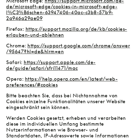
Microsoft Edge:
https://support.microsoft.com/de-
de/microsoft-edge/cookies-in-microsoft-edge-
l%C3%B6schen-63947406-40ac-c3b8-57b9-
2a946a29ae09
Firefox:
https://support.mozilla.org/de/kb/cookies-
erlauben-und-ablehnen
Chrome:
https://support.google.com/chrome/answer
/95647?hl=de&hlrm=en
Safari:
https://support.apple.com/de-
de/guide/safari/sfri11471/mac
Opera:
https://help.opera.com/en/latest/web-
preferences/#cookies
Bitte beachten Sie, dass bei Nichtannahme von
Cookies einzelne Funktionalitäten unserer Website
eingeschränkt sein können.
Werden Cookies gesetzt, erheben und verarbeiten
diese im individuellen Umfang bestimmte
Nutzerinformationen wie Browser- und
Standortdaten, IP-Adresswerte sowie Informationen